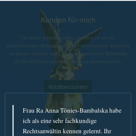
Kunden für mich
Für jeden professionellen Juristen ist es von
entscheidender Bedeutung, nicht nur juristische Expertise
zu bieten, sondern auch eine personalisierte Betreuung
der Bedürfnisse seiner Mandanten sicherzustellen.
Alle Bewertungen
Frau Ra Anna Tönies-Bambalska habe
ich als eine sehr fachkundige
Rechtsanwältin kennen gelernt. Ihr