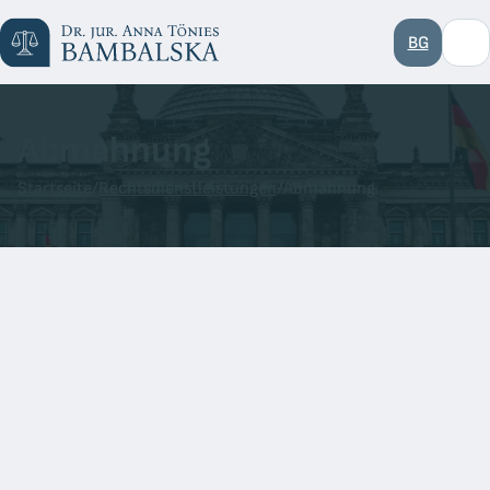
BG
Abmahnung
Startseite
/
Rechtsdienstleistungen
/
Abmahnung