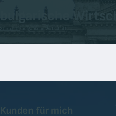
bulgarische Wirtsc
Startseite
/
bulgarische Wirtschaft
Kunden für mich