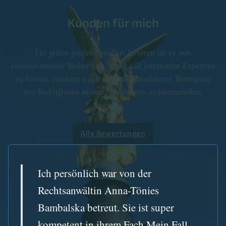
Kunden für mich
Für jeden professionellen Juristen ist es von
entscheidender Bedeutung, nicht nur juristische Expertise
zu bieten, sondern auch eine personalisierte Betreuung
der Bedürfnisse seiner Mandanten sicherzustellen.
Alle Bewertungen
Ich persönlich war von der
Rechtsanwältin Anna-Tönies
Bambalska betreut. Sie ist super
kompetent in ihrem Fach.Mein Fall