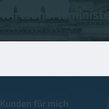
Wirtschaftsministe
Startseite
/
Wirtschaftsministerium Bulgarien
Kunden für mich