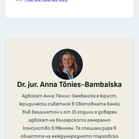
Dr. jur. Anna Tönies-Bambalska
Адвокат Анна Тюнис-Бамбалска е юрист,
юридически съветник в Световната банка
във Вашингтон и от 15 години е доверен
адвокат на българското генерално
консулство в Мюнхен. Тя специализира в
областта на международното търговско