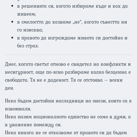
в решенията си, когато избираме къде и как да
живеем;
в смелостта да казваме „не“, когато съвестта ни
го изисква;
в правото да изграждаме живота си достойно и
без страх.
Днес, когато светът отново е свидетел на конфликти и
несигурност, още по-ясно разбираме колко безценна е
свободата. Тя не е даденост. Тя се отстоява – всеки
ден.
Нека бъдем достойни наследници на онези, които са я
извоювали.
Нека пазим националното единство не само в думи, а
в уважение помежду си.
Нека никога не се отказваме от правото си да бъдем