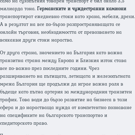
само на сухопътния товарен транспорт е бил около 3,5
милиарда тона.
Германските и чуждестранни камиони
транспортират ежедневно стоки като храна, мебели, дрехи.
А в резултат на все по-бързо разпространяващата се
онлайн търговия, необходимостта от превозването на
всякакви други стоки нараства.
От друга страна, значението на България като важна
транзитна страна между Европа и Близкия изток става
все по-важно през последните години. Чрез
разширяването на пътищата, летищата и железопътната
мрежа България ще продължи да играе важна роля в
бъдеще като пътна артерия за международния транзитен
трафик. Това води до бързо развитие на бизнеса в тази
сфера и до нарастваща нужда от компетентно познаване
на спецификите на българското транспортно и
спедиторското право.