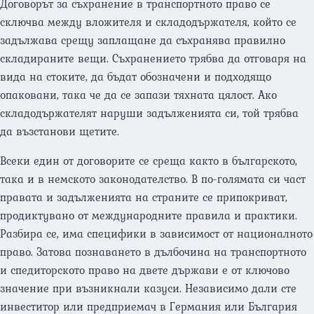
Договорът за съхранение в транспортното право се
сключва между вложителя и складодържателя, който се
задължава срещу заплащане да съхранява правилно
складираните вещи. Съхранението трябва да отговаря на
вида на стоките, да бъдат обозначени и подходящо
опаковани, така че да се запази тяхната цялост. Ако
складодържателят наруши задълженията си, той трябва
да възстанови щетите.
Всеки един от договорите се среща както в българското,
така и в немското законодателство. В по-голямата си част
правата и задълженията на страните се припокриват,
продиктувано от международните правила и практики.
Разбира се, има специфики в зависимост от националното
право. Затова познаването в дълбочина на транспортното
и спедиторското право на двете държави е от ключово
значение при възникнали казуси. Независимо дали сте
инвеститор или предприемач в Германия или България