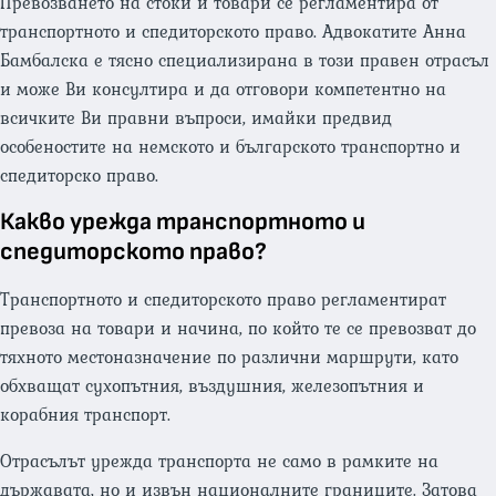
Превозването на стоки и товари се регламентира от
транспортното и спедиторското право. Адвокатите Анна
Бамбалска е тясно специализирана в този правен отрасъл
и може Ви консултира и да отговори компетентно на
всичките Ви правни въпроси, имайки предвид
особеностите на немското и българското транспортно и
спедиторско право.
Какво урежда транспортното и
спедиторското право?
Транспортното и спедиторското право регламентират
превозa на товари и начинa, по който те се превозват до
тяхното местоназначение по различни маршрути, като
обхващат сухопътния, въздушния, железопътния и
корабния транспорт.
Отрасълът урежда транспорта не само в рамките на
държавата, но и извън националните границите. Затова