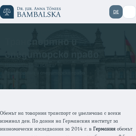
DE
Транспортно и
спедиторско право
Начало
/
Правни услуги
/
Транспортно и спедиторско право
Обемът на товарния транспорт се увеличава с всеки
изминал ден. По данни на Германския институт за
икономически изследвания за 2014 г. в
Германия
обемът