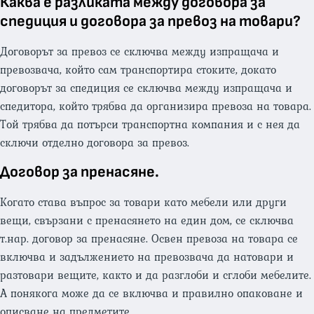
Каква е разликата между договора за
спедиция и договора за превоз на товари?
Договорът за превоз се сключва между изпращача и
превозвача, който сам транспортира стоките, докато
договорът за спедиция се сключва между изпращача и
спедитора, който трябва да организира превоза на товара.
Той трябва да потърси транспортна компания и с нея да
сключи отделно договора за превоз.
Договор за пренасяне.
Когато става въпрос за товари като мебели или други
вещи, свързани с пренасянето на един дом, се сключва
т.нар. договор за пренасяне. Освен превоза на товара се
включва и задължението на превозвача да натовари и
разтовари вещите, както и да разглоби и сглоби мебелите.
А понякога може да се включва и правилно опаковане и
описване на предметите.