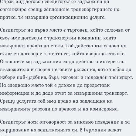
С този вид договор спедиторът се задължава да
организира срещу заплащане транспортирането на
пратка, т.е извършва организационна услуга.
Спедиторът на първо място е търговец, който сключва от
свое име договори с транспортни компании, които
извършват превоз на стоки. Той действа въз основа на
сключен договор с клиента си, който изпраща стоките.
Основните му задължения са да действа в интерес на
възложителя и според неговите указания, като трябва да
избере най-удобния, бърз, изгоден и надежден транспорт.
На следващо място той е длъжен да предостави
информация и да даде отчет за извършения транспорт.
Срещу услугата той има право на заплащане на
извършените разходи по превоза и на комисионна.
Спедиторът носи отговорност за виновно поведение и за
нарушаване на задълженията си. В Германия важат