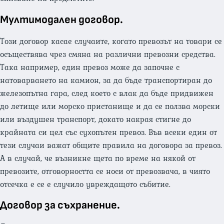
Мултимодален договор.
Този договор касае случаите, когато превозът на товари се
осъществява чрез смяна на различни превозни средства.
Така например, един превоз може да започне с
натоварването на камион, за да бъде транспортиран до
железопътна гара, след което с влак да бъде придвижен
до летище или морско пристанище и да се ползва морски
или въздушен транспорт, докато накрая стигне до
крайната си цел със сухопътен превоз. Във всеки един от
тези случаи важат общите правила на договора за превоз.
А в случай, че възникне щета по време на някой от
превозите, отговорността се носи от превозвача, в чиято
отсечка е се е случило увреждащото събитие.
Договор за съхранение.