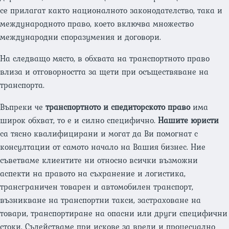
се прилагат както националното законодателство, така и
международното право, което включва множество
международни споразумения и договори.
На следващо място, в обхвата на транспортното право
влиза и отговорността за щети при осъществяване на
транспорта.
Въпреки че
транспортното и спедиторското право
има
широк обхват, то е и силно специфично.
Нашите юристи
са тясно квалифицирани и могат да Ви помогнат с
консултации от самото начало на Вашия бизнес. Ние
съветваме клиентите ни относно всички възможни
аспекти на правото на съхранение и логистика,
трансграничен товарен и автомобилен транспорт,
възникване на транспортни такси, застраховане на
товари, транспортиране на опасни или други специфични
стоки. Съдействаме при искове за вреди и процесуално