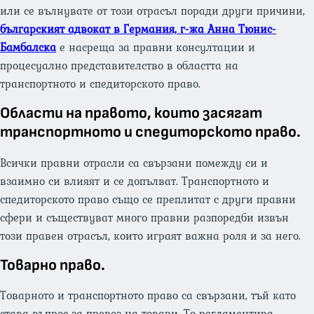
или се вълнувате от този отрасъл поради други причини,
българският адвокат в Германия, г-жа Анна Тюнис-
Бамбалска
е насреща за правни консултации и
процесуално представителство в областта на
транспортното и спедиторското право.
Области на правото, които засягат
транспортното и спедиторското право.
Всички правни отрасли са свързани помежду си и
взаимно си влияят и се допълват. Транспортното и
спедиторското право също се преплитат с други правни
сфери и съществуват много правни разпоредби извън
този правен отрасъл, които играят важна роля и за него.
Товарно право.
Товарното и транспортното право са свързани, тъй като
става въпрос за превоз на товари. То регламентира