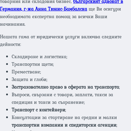
товарния или складовия бизнес,
българският адвокат в
Германия, г-жа Анна Тюнис-Бамбалска
ще Ви осигури
необходимата експертна помощ за всички Ваши
начинания.
Нашата гама от юридически услуги включва следните
дейности:
Складиране и логистика;
Tранспортни щети;
Преместване;
Защита и глоби;
Застрахователно право в сферата на транспорта
;
Въпроси, свързани с товари, заплати, такси за
спедиция и такси за съхранение;
Транспорт с контейнери
;
Консултации за стартиране на средни и малки
транспортни компании и спедиторски агенции
;