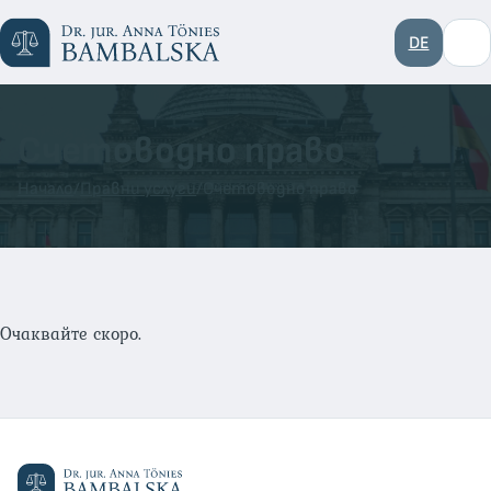
DE
Счетоводно право
Начало
/
Правни услуги
/
Счетоводно право
Очаквайте скоро.