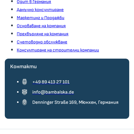
Одит в Германия
Данъчно консултиране
Маркетинг и Продажби
Основаване на компания
Прехвърляне на компания
Счетоводно обслужване
Консултиране на строителни компании
Контакти
+49 89 413 27 101
info@bambalska.de
Denninger Straße 169, Мюнхен, Германия