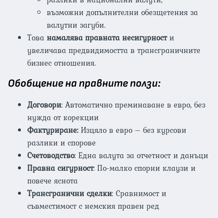
възможни допълнителни обезщетения за
валутни загуби.
Това
намалява правната несигурност
и
увеличава предвидимостта в трансграничните
бизнес отношения.
Обобщение на правните ползи:
Договори
: Автоматично преминаване в евро, без
нужда от корекции
Фактуриране:
Изцяло в евро – без курсови
разлики и спорове
Счетоводство
: Една валута за отчетност и данъци
Правна сигурност
: По-малко спорни клаузи и
повече яснота
Трансгранични сделки
: Сравнимост и
съвместимост с немския правен ред