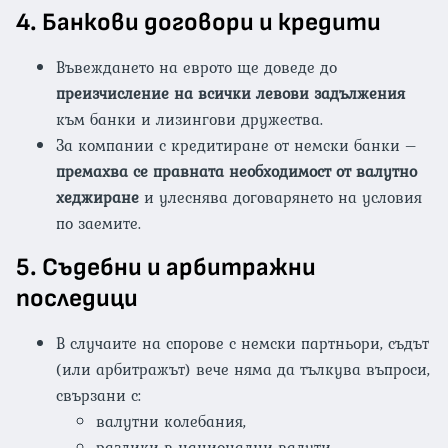
4.
Банкови договори и кредити
Въвеждането на еврото ще доведе до
преизчисление на всички левови задължения
към банки и лизингови дружества.
За компании с кредитиране от немски банки –
премахва се правната необходимост от валутно
хеджиране
и улеснява договарянето на условия
по заемите.
5.
Съдебни и арбитражни
последици
В случаите на спорове с немски партньори, съдът
(или арбитражът) вече няма да тълкува въпроси,
свързани с:
валутни колебания,
разлики в национални валути,