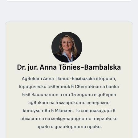
Dr. jur. Anna Tönies-Bambalska
Адвокат Анна Тюнис-Бамбалска е юрист,
юридически съветник в Световната банка
във Вашингтон и от 15 години е доверен
адвокат на българското генерално
консулство в Мюнхен. Тя специализира в
областта на международното търговско
право и договорното право.