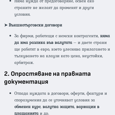
Няма нужда от предоговаряне, освен ако
страните не желаят да променят и други
условия.
➤
Външнотърговски договори
За фирми, работещи с немски контрагенти,
няма
да има разлика във валутата
– и двете страни
ще работят в евро, което улеснява прилагането и
тълкуването на клаузи като цена, неустойки,
арбитраж.
2.
Опростяване на правната
документация
Отпада нуждата в договори, оферти, фактури и
споразумения да се уточняват условия за
обменен курс
,
валутна защита
,
вариации в
плащанията
и др.