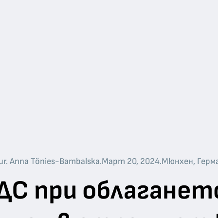
Jur. Anna Tönies-Bambalska
.
Март 20, 2024
.
Мюнхен, Герм
ДС при облаганет