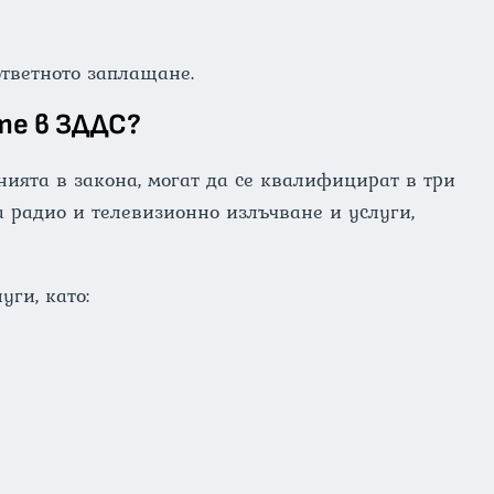
ответното заплащане.
те в ЗДДС?
нията в закона, могат да се квалифицират в три
а радио и телевизионно излъчване и услуги,
ги, като: