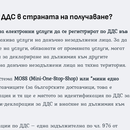
 ДДС в страната на получаване?
на електронни услуги да се регистрират по ДДС във
такива услуги на данъчно незадължени лица. За да
 на услуги, обхванати от промяната услуги, могат
и за деклариране на дължимия към другите
на данъчно незадължени лица на тяхна територия.
истема
MOSS (Mini-One-Stop-Shop) или “мини едно
тавчиците (за българските доставчици, това е
ация и тя ще е мястото за идентификация по ДДС за
ки-декларации за ДДС и внасяне на дължимия към
ации по ДДС – една задължителна по чл. 97б от