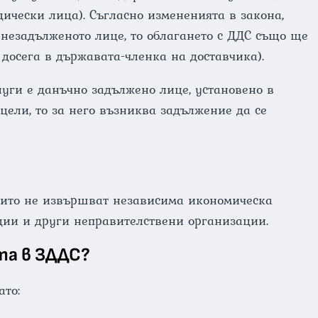
ически лица). Съгласно измененията в закона,
 незадълженото лице, то облагането с ДДС също ще
 досега в държавата-членка на доставчика).
луги е данъчно задължено лице, установено в
цели, то за него възниква задължение да се
оито не извършват независима икономическа
ции и други неправителствени организации.
та в ЗДДС?
ато: