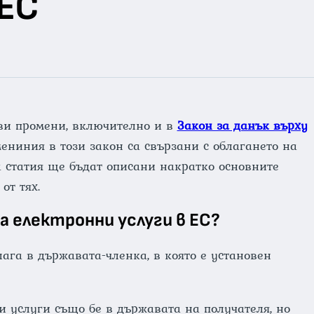
 ЕС
ови промени, включително и в
Закон за данък върху
мениния в този закон са свързани с облагането на
а статия ще бъдат описани накратко основните
от тях.
а електронни услуги в ЕС?
ага в държавата-членка, в която е установен
и услуги също бе в държавата на получателя, но