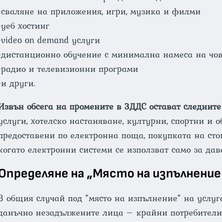
-сваляне на приложения, игри, музика и филми
-уеб хостинг
-video on demand услуги
-дистанционно обучение с минимална намеса на чо
-радио и телевизионни програми
-и други.
Извън обсега на промените в ЗДДС остават следните
услуги, хотелско настаняване, културни, спортни и 
предоставени по електронна поща, покупката на сто
когато електронни системи се използват само за дав
Определяне на „Място на изпълнение
В общия случай под ”място на изпълнение” на услуга
данъчно незадължените лица – крайни потребители 