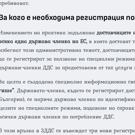
пребивават.
За кого е необходима регистрация по
Изменението на практика задължава
доставчиците 
всяка една държава членка на ЕС,
в която доставят 
избегнат тази административна тежест, доставчиците
да се регистрират за ползване на специални режим
държави-членки ДДС за предоставени от тях услуги 
За целта е създадена специална информационна с
гише”
. Държавата-членка, където се регистрират дос
България), се нарича държава членка по идентифик
целите на специалните режими, подаване на справ
всички държави членки по потребление ДДС.
В тази връзка в ЗДДС се въвеждат три нови регистр