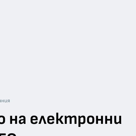
ания
о на електронни