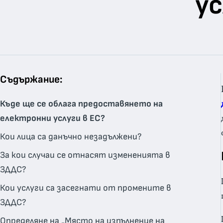
ус
Съдържание:
Къде ще се облага предоставянето на
електронни услуги в ЕС?
Кои лица са данъчно незадължени?
За кои случаи се отнасят измененията в
ЗДДС?
Кои услуги са засегнати от промените в
ЗДДС?
Определяне на „Място на изпълнение на