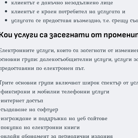
клиентът е данъчно незадължено лице
клиентът е краен потребител на услугата и
услугата се предоставя възмездно, т.е. срещу съ
Кои услуги са засегнати от промени
Електронните услуги, които са засегнати от измение
основни групи: далекосъобщителни услуги, услуги з
предоставяни по електронен път.
Трите основни групи включват широк спектър от услу
-фиксирани и мобилни телефонни услуги
-интернет достъп
-създаване на софтуер
-изграждане и поддръжка на уеб сайтове
-покупка на електронни книги
-онлайн абонамент за периодични издания