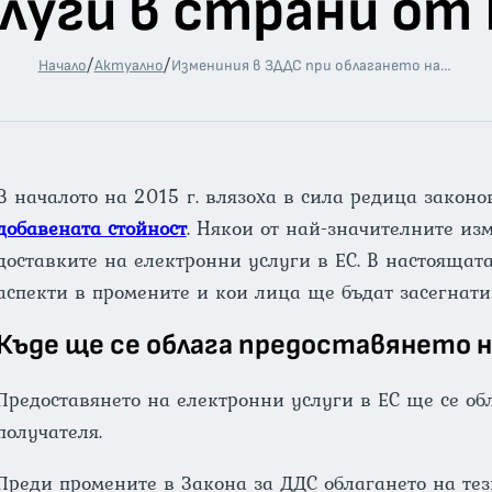
луги в страни от
/
/
Начало
Актуално
Измениния в ЗДДС при облагането на електронни услуги в страни от ЕС
В началото на 2015 г. влязоха в сила редица закон
добавената стойност
. Някои от най-значителните из
доставките на електронни услуги в ЕС. В настоящат
аспекти в промените и кои лица ще бъдат засегнати 
Къде ще се облага предоставянето н
Предоставянето на електронни услуги в ЕС ще се обл
получателя.
Преди промените в Закона за ДДС облагането на тез