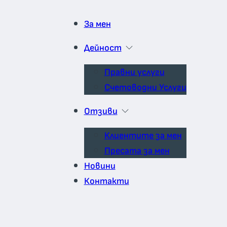
За мен
Дейност
Правни услуги
Счетоводни Услуги
Отзиви
Клиентите за мен
Пресата за мен
Новини
Контакти