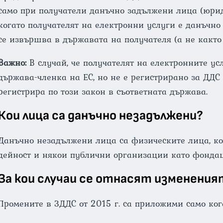
само при получатели данъчно задължени лица (юрид
когато получателят на електронни услуги е данъчно
се извършва в държавата на получателя (а не както
Важно:
В случай, че получателят на електронните ус
държава-членка на ЕС, но не е регистрирано за ДДС 
регистрира по този закон в съответната държава.
Кои лица са данъчно незадължени?
Данъчно незадължени лица са физическите лица, к
дейност и някои публични организации като фонда
За кои случаи се отнасят изменения
Промените в ЗДДС от 2015 г. са приложими само ког