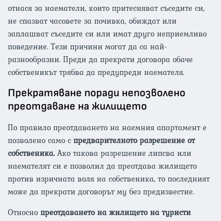
отнася за наематели, които притесняват съседите си,
не спазват часовете за почивка, обиждат или
заплашват съседите си или имат друго неприемливо
поведение. Тези причини могат да са най-
разнообразни. Преди да прекрати договора обаче
собственикът трябва да предупреди наемателя.
Прекратяване поради непозволено
преотдаване на жилището
По правило преотдаването на наемния апартамент е
позволено само с
предварителното разрешение от
собственика.
Ако такова разрешение липсва или
наемателят си е позволил да преотдава жилището
против изричната воля на собственика, то последният
може да прекрати договорът му без предизвестие.
Относно
преотдаването на жилището на туристи