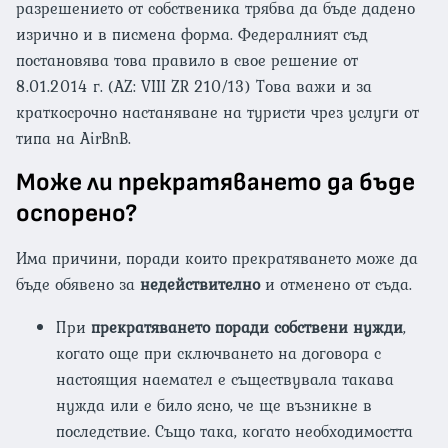
разрешението от собственика трябва да бъде дадено
изрично и в писмена форма. Федералният съд
постановява това правило в свое решение от
8.01.2014 г. (AZ: VIII ZR 210/13) Това важи и за
краткосрочно настаняване на туристи чрез услуги от
типа на AirBnB.
Може ли прекратяването да бъде
оспорено?
Има причини, поради които прекратяването може да
бъде обявено за
недействително
и отменено от съда.
При
прекратяването поради собствени нужди
,
когато още при сключването на договора с
настоящия наемател е съществувала такава
нужда или е било ясно, че ще възникне в
последствие. Също така, когато необходимостта