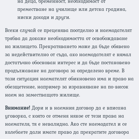
на деца, бременност, необходимост от
преместване на училище или детска градина,
ниски доходи и други.
Всеки случай се преценява поотделно и наемодателят
трябва да докаже необходимостта от освобождаване
на жилището. Прекратяването може да бъде обявено
за недействително от съда, ако наемодателят е нямал
достатъчно обоснован интерес и да бъде постановено
продължаване на договора за определено време. В
тази ситуация наемателят обикновено има и право на
обезщетение, например за изравняване на по-висок
наем на заместващото жилище.
Внимание!
Дори и в наемния договор да е вписана
уговорка, с която се отменя някое от тези права на
наемателя, тя е невалидна. Ако сте наемодател и се
колебаете дали имате право да прекратите договора