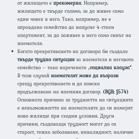
от жилището е
прекомерна
. Например,
жилището е твърде голямо, за да живее само
един човек в него. Така, например, не е
оправдано семейство да напусне 4-стаен
апартамент, за да заживее в него само синът на
наемателя.
Когато прекратяването на договора би създало
твърде трудна ситуация
за наемателя и неговото
семейство – така наречената „
социална клауза“
.
В този случай
наемателят може да възрази
срещу прекратяването и да поиска
продължаване на наемния договор.
(
BGB;
§574
)
Основната причина за трудността на ситуацията
е невъзможността на наемателите да си намерят
ново жилище при сходни условия. Други
причини, създаващи трудност могат да са
старост, тежко заболяване, инвалидност, наличие