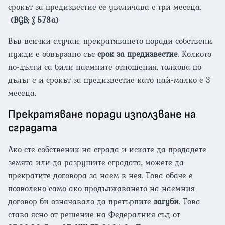
срокът за предизвестие се увеличава с три месеца.
(BGB; § 573a)
Във всички случаи, прекратяването поради собствени
нужди е обвързано със
срок за предизвестие
. Колкото
по-дълги са били наемните отношения, толкова по
дълъг е и срокът за предизвестие като най-малко е 3
месеца.
Прекратяване поради използване на
сградата
Ако сте собственик на сграда и искате да продадете
земята или да разрушите сградата, можете да
прекратите договора за наем в нея. Това обаче е
позволено само ако продължаването на наемния
договор би означавало да претърпите
загуби
. Това
става ясно от решение на Федералния съд от