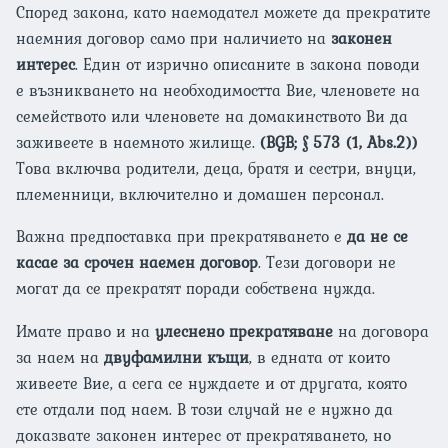
Според закона, като наемодател можете да прекратите
наемния договор само при наличието на
законен
интерес
. Един от изрично описаните в закона поводи
е възникването на необходимостта Вие, членовете на
семейството или членовете на домакинството Ви да
заживеете в наемното жилище.
(BGB; § 573 (1, Abs.2))
Това включва родители, деца, братя и сестри, внуци,
племенници, включително и домашен персонал.
Важна предпоставка при прекратяването е
да не се
касае за срочен наемен договор
. Тези договори не
могат да се прекратят поради собствена нужда.
Имате право и на
улеснено прекратяване
на договора
за наем на
двуфамилни къщи
, в едната от които
живеете Вие, а сега се нуждаете и от другата, която
сте отдали под наем. В този случай не е нужно да
доказвате законен интерес от прекратяването, но