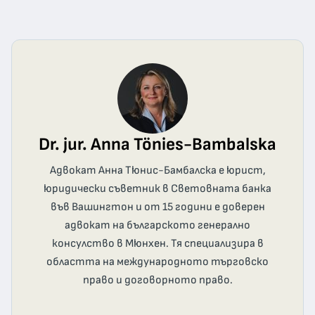
Dr. jur. Anna Tönies-Bambalska
Адвокат Анна Тюнис-Бамбалска е юрист,
юридически съветник в Световната банка
във Вашингтон и от 15 години е доверен
адвокат на българското генерално
консулство в Мюнхен. Тя специализира в
областта на международното търговско
право и договорното право.