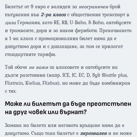
Билетът от 9 евро е валиден за
неограничен
брой
пътувания във
2-ра класа
с обществения транспорт в
цяла
Германия, като RE, RB, U-Bahn, S-Bahn, автобусите
и трамваите, дори и за някои фериботи. Прекачването
в 1-ва класа с промоционалния билет няма да е
допустимо дори и с доплащане, за там се прилагат
стандартните тарифи.
Той обаче
не
важи
за влаковете и автобусите на
дълги разстояния (напр. ICE, IC, EC, D, Sylt Shuttle plus,
Flixtrain, Kielius, Flixbus), но може да бъде комбиниран
с тях.
Може ли билетът да бъде преотстъпен
на друг човек или върнат?
Замяна на билета или неговото връщане няма да е
допустимо. Също така билетът е
персонален
и не може