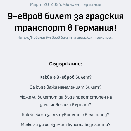
Март 20, 2024
.
Мюнхен, Германия
9-евров билет за градския
транспорт в Германия!
/
/
Начало
Новини
9-евров билет за градския транспорт в Германия!
Съдържание:
Какво е 9-евров билет?
За къде важи намаленият билет?
Може ли билетът да бъде преотстъпен на
друг човек или върнат?
Какво важи за пътуването с велосипед?
Може ли да се вземат кучета безплатно?