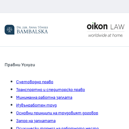
Правни Услуги
Счетоводно право
Транспортно и спедиторско право
Минимална работна заплата
Извънработен труд
Основни принципи на трудовият договор
Запор на заплатата
Психически тормоз на работното място