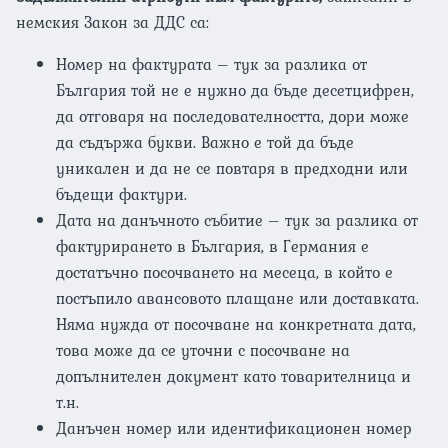
немския Закон за ДДС са:
Номер на фактурата – тук за разлика от
България той не е нужно да бъде десетцифрен,
да отговаря на последователността, дори може
да съдържа букви. Важно е той да бъде
уникален и да не се повтаря в предходни или
бъдещи фактури.
Дата на данъчното събитие – тук за разлика от
фактурирането в България, в Германия е
достатъчно посочването на месеца, в който е
постъпило авансовото плащане или доставката.
Няма нужда от посочване на конкретната дата,
това може да се уточни с посочване на
допълнителен документ като товарителница и
т.н.
Данъчен номер или идентификационен номер