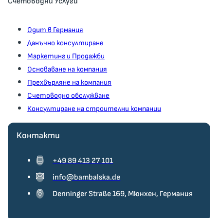
Счетоводни Услуги
Одит в Германия
Данъчно консултиране
Маркетинг и Продажби
Основаване на компания
Прехвърляне на компания
Счетоводно обслужване
Консултиране на строителни компании
Контакти
+49 89 413 27 101
info@bambalska.de
Denninger Straße 169, Мюнхен, Германия