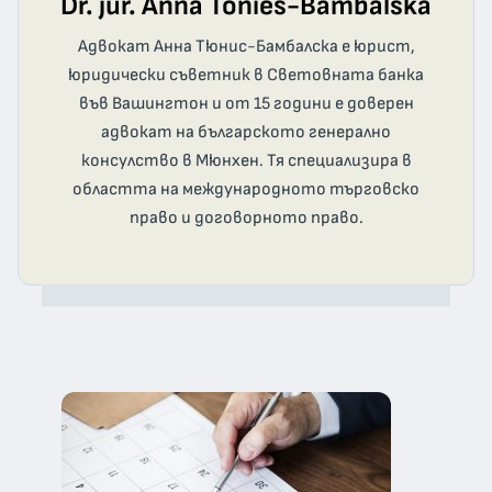
Dr. jur. Anna Tönies-Bambalska
Адвокат Анна Тюнис-Бамбалска е юрист,
юридически съветник в Световната банка
във Вашингтон и от 15 години е доверен
адвокат на българското генерално
консулство в Мюнхен. Тя специализира в
областта на международното търговско
право и договорното право.