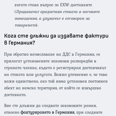
когато става въпрос за EXW-доставките
(
Продавачът предоставя стокaтa в неговите
помещения, а упувачът е отговорен за
товаренето
).
Кога сте длъжни да издавате фактури
в Германия?
При обратно начисляване на ДДС в Германия, се
прилагат установените законови разпоредби в
страната-членка, където е регистриран доставчикът
на стоката или услугата. Важно уточнение е, че това
важи единствено, ако той няма установен постоянен
обект на немска територия, от който се извършва
доставката.
Вие сте длъжни да следвате законовите рамки,
относно
фактурирането в Германия
, при следните