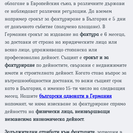
облагане в Европейския съюз, в различните държави
се наблюдават различни регулации. Да вземем
например срокът за фактуриране в България е 5 дни
от данъчното събитие (получено плащане). В
Германия срокът за издаване на
фактура
е 6 месеца,
за доставки от страна на юридическите лица или
всяко лице, упражняващо стопанска или
професионална дейност. Същият е
срокът и за
фактуриране
по дейностите, свързани с недвижимите
имоти и строителната дейност. Когато става въпрос за
вътрешнообщностни доставки, то важи същият срок
като в България, а именно 15-ти число на следващия
месец. Нашите
български адвокати в Германия
напомнят, че няма изискване за фактуриране спрямо
дейността на
физически лица, неизвършващи
независима икономическа дейност
.
Задължителни атрибути към фактурите,
записани в